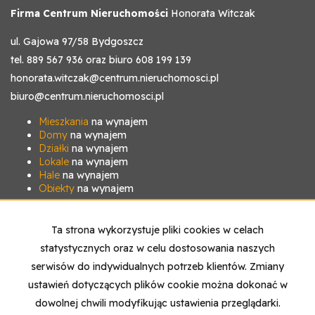
Firma Centrum Nieruchomości
Honorata Witczak
ul. Gajowa 97/58 Bydgoszcz
tel. 889 567 936 oraz biuro 608 199 139
honorata.witczak@centrum.nieruchomosci.pl
biuro@centrum.nieruchomosci.pl
Mieszkania
na wynajem
Domy
na wynajem
Działki
na wynajem
Lokale
na wynajem
Hale
na wynajem
Obiekty
na wynajem
Mieszkania
na sprzedaż
Domy
na sprzedaż
Ta strona wykorzystuje pliki cookies w celach
Działki
na sprzedaż
statystycznych oraz w celu dostosowania naszych
Lokale
na sprzedaż
Hale
na sprzedaż
serwisów do indywidualnych potrzeb klientów. Zmiany
Obiekty
na sprzedaż
ustawień dotyczących plików cookie można dokonać w
dowolnej chwili modyfikując ustawienia przeglądarki.
Strona główna
Kontakt
notatnik
Kup
Sprzedaj