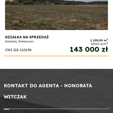
DZIAŁKA NA SPRZEDAŻ
2
1 105,00 m
Sicienko, Zielonczyn
2
129,41 zł/m
143 000 zł
CNI-GS-110196
KONTAKT DO AGENTA - HONORATA
WITCZAK