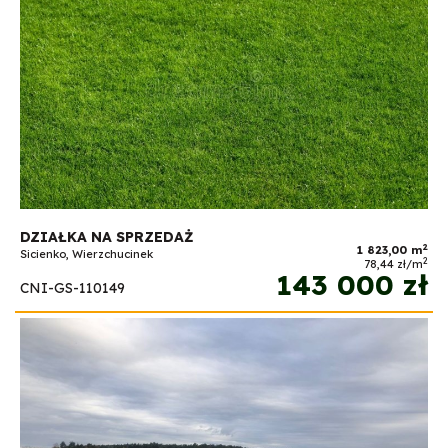
DZIAŁKA NA SPRZEDAŻ
2
1 823,00 m
Sicienko, Wierzchucinek
2
78,44 zł/m
143 000 zł
CNI-GS-110149