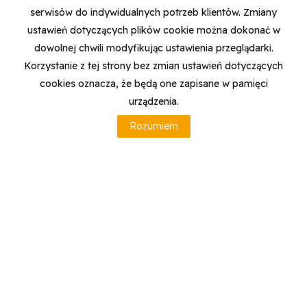
WYRAŻAM ZGODĘ NA PRZETWARZANIE PODANYCH
serwisów do indywidualnych potrzeb klientów. Zmiany
PRZEZE MNIE DANYCH OSOBOWYCH.
ADMINISTRATOREM DANYCH JEST CENTRUM
ustawień dotyczących plików cookie można dokonać w
NIERUCHOMOŚCI HONORATA WITCZAK. MAM PRAWO
dowolnej chwili modyfikując ustawienia przeglądarki.
DOSTĘPU DO SWOICH DANYCH I ICH POPRAWIANIA.
Korzystanie z tej strony bez zmian ustawień dotyczących
PODANIE DANYCH JEST DOBROWOLNE. DANE
ZBIERANE SĄ W CELU MARKETINGOWYM ORAZ W
cookies oznacza, że będą one zapisane w pamięci
CELU REALIZOWANIA I WYKONANIA ZAWARTEJ
urządzenia.
UMOWY LUB DO PODJĘCIA DZIAŁAŃ NA TWOJE
ŻĄDANIE PRZED ZAWARCIEM UMOWY.
Rozumiem
Firma Centrum Nieruchomości
Honorata Witczak
ul. Gajowa 97/58 Bydgoszcz
tel. 889 567 936 oraz biuro 608 199 139
honorata.witczak@centrum.nieruchomosci.pl