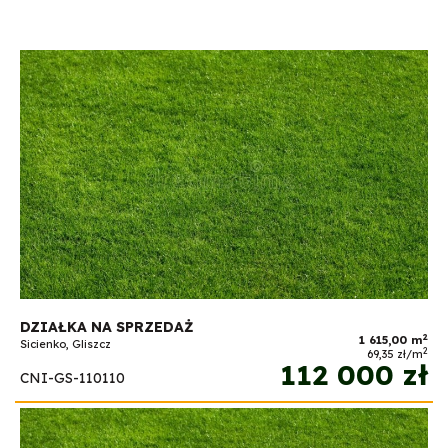
DZIAŁKA NA SPRZEDAŻ
2
1 615,00 m
Sicienko, Gliszcz
2
69,35 zł/m
112 000 zł
CNI-GS-110110