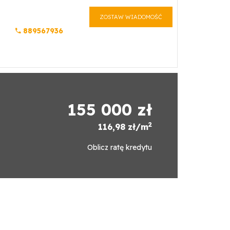
ZOSTAW WIADOMOŚĆ
889567936
155 000 zł
2
116,98 zł/m
Oblicz ratę kredytu