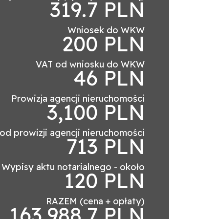
319.7 PLN
Wniosek do WKW
200 PLN
VAT od wniosku do WKW
46 PLN
Prowizja agencji nieruchomości
3,100 PLN
od prowizji agencji nieruchomości
713 PLN
Wypisy aktu notarialnego - około
120 PLN
RAZEM (cena + opłaty)
163,988.7 PLN