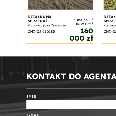
DZIAŁKA NA
DZIAŁ
2
1 058,00 m
SPRZEDAŻ
SPRZ
2
151,23 zł/m
Koronowo (gw), Tryszczyn
Koronow
160
CNI-GS-110183
CNI-G
000 zł
KONTAKT DO AGENTA
IMIĘ
E-MAIL