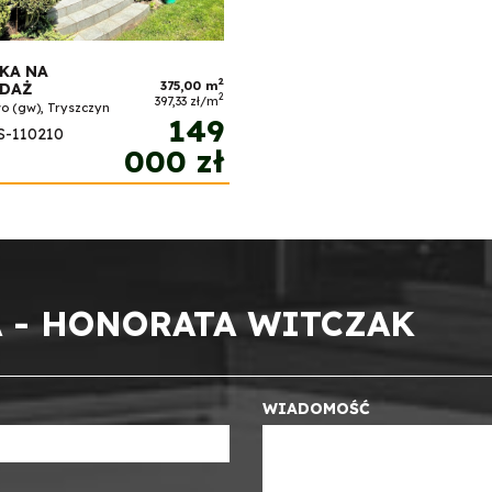
KA NA
2
375,00 m
EDAŻ
2
397,33 zł/m
o (gw), Tryszczyn
149
S-110210
000 zł
 - HONORATA WITCZAK
WIADOMOŚĆ