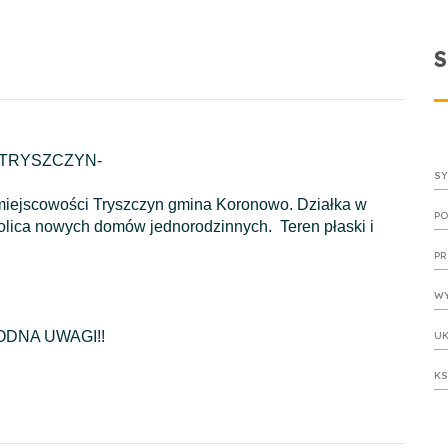
-TRYSZCZYN-
SY
iejscowości Tryszczyn gmina Koronowo. Działka w
PO
kolica nowych domów jednorodzinnych. Teren płaski i
PR
WY
DNA UWAGI!!
UK
KS