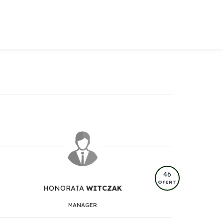
46
OFERT
HONORATA
WITCZAK
MANAGER