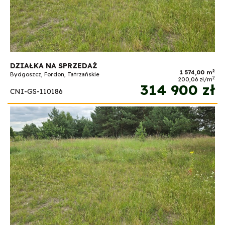
DZIAŁKA NA SPRZEDAŻ
2
1 574,00 m
Bydgoszcz, Fordon, Tatrzańskie
2
200,06 zł/m
314 900 zł
CNI-GS-110186