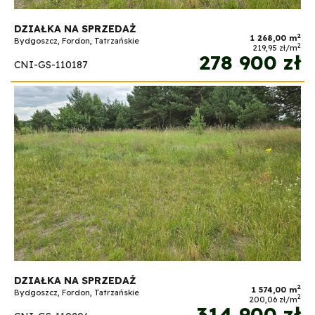
DZIAŁKA NA SPRZEDAŻ
2
1 268,00 m
Bydgoszcz, Fordon, Tatrzańskie
2
219,95 zł/m
278 900 zł
CNI-GS-110187
DZIAŁKA NA SPRZEDAŻ
2
1 574,00 m
Bydgoszcz, Fordon, Tatrzańskie
2
200,06 zł/m
314 900 zł