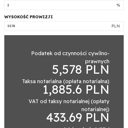
%
WYSOKOŚĆ PROWIZJI
PLN
Podatek od czynności cywilno-
prawnych
5,578 PLN
Taksa notarialna (opłata notarialna)
1,885.6 PLN
VAT od taksy notarialnej (opłaty
notarialnej)
433.69 PLN