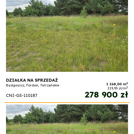
DZIAŁKA NA SPRZEDAŻ
2
1 268,00 m
Bydgoszcz, Fordon, Tatrzańskie
2
219,95 zł/m
278 900 zł
CNI-GS-110187