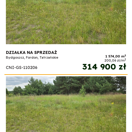
DZIAŁKA NA SPRZEDAŻ
2
1 574,00 m
Bydgoszcz, Fordon, Tatrzańskie
2
200,06 zł/m
314 900 zł
CNI-GS-110206