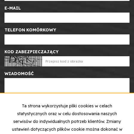
E-MAIL
TELEFON KOMÓRKOWY
KOD ZABEZPIECZAJĄCY
WIADOMOŚĆ
Ta strona wykorzystuje pliki cookies w celach
statystycznych oraz w celu dostosowania naszych
WYRAŻAM ZGODĘ NA PRZETWARZANIE PODANYCH
serwisów do indywidualnych potrzeb klientów. Zmiany
PRZEZE MNIE DANYCH OSOBOWYCH.
ustawień dotyczących plików cookie można dokonać w
ADMINISTRATOREM DANYCH JEST CENTRUM