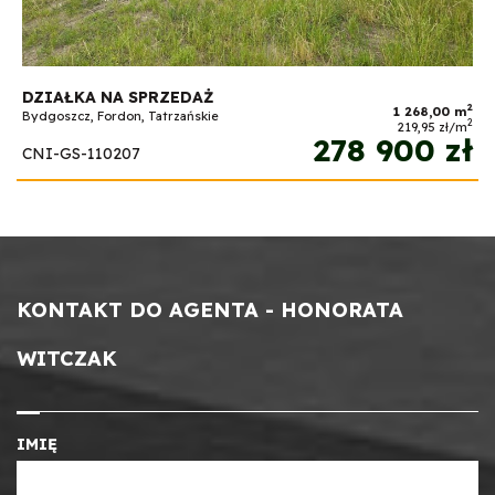
DZIAŁKA NA SPRZEDAŻ
2
1 268,00 m
Bydgoszcz, Fordon, Tatrzańskie
2
219,95 zł/m
278 900 zł
CNI-GS-110207
KONTAKT DO AGENTA - HONORATA
WITCZAK
IMIĘ