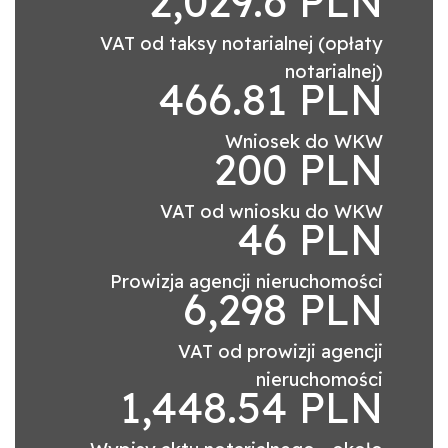
2,029.6 PLN
VAT od taksy notarialnej (opłaty
notarialnej)
466.81 PLN
Wniosek do WKW
200 PLN
VAT od wniosku do WKW
46 PLN
Prowizja agencji nieruchomości
6,298 PLN
VAT od prowizji agencji
nieruchomości
1,448.54 PLN