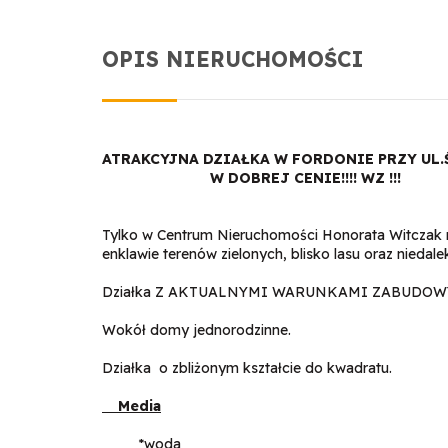
OPIS NIERUCHOMOŚCI
ATRAKCYJNA DZIAŁKA W FORDONIE PRZY UL
W DOBREJ CENIE!!!! WZ !!!
Tylko w Centrum Nieruchomości Honorata Witczak m
enklawie terenów zielonych, blisko lasu oraz niedale
Działka Z AKTUALNYMI WARUNKAMI ZABUDOWY 
Wokół domy jednorodzinne.
Działka o zbliżonym kształcie do kwadratu.
Media
*woda