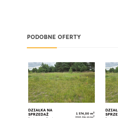
PODOBNE OFERTY
DZIAŁKA NA
DZIAŁ
2
1 574,00 m
SPRZEDAŻ
SPRZ
2
200,06 zł/m