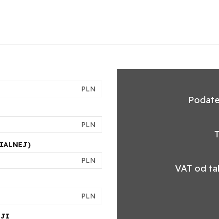
PLN
Podate
PLN
T
IALNEJ)
PLN
VAT od tak
PLN
JI