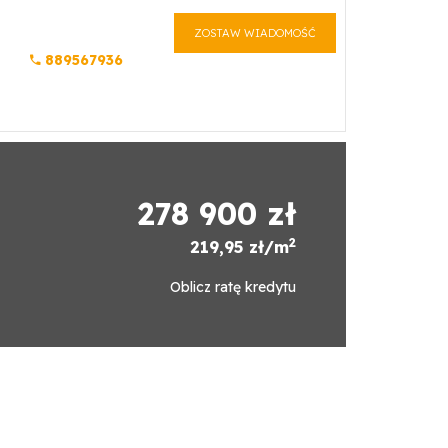
ZOSTAW WIADOMOŚĆ
889567936
278 900 zł
2
219,95 zł/m
Oblicz ratę kredytu