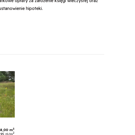
kowe opłaty za założenie księgi wieczystej oraz
ustanowienie hipoteki.
2
68,00 m
2
,95 zł/m