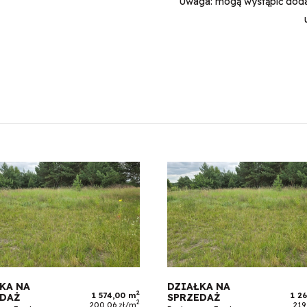
Uwaga: mogą wystąpić dodat
KA NA
DZIAŁKA NA
2
1 574,00 m
1 2
EDAŻ
SPRZEDAŻ
2
200,06 zł/m
219