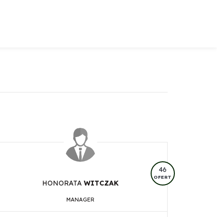
46
OFERT
HONORATA
WITCZAK
MANAGER