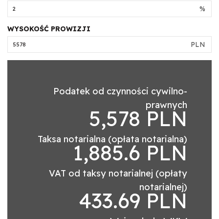
%
WYSOKOŚĆ PROWIZJI
PLN
Podatek od czynności cywilno-
prawnych
5,578 PLN
Taksa notarialna (opłata notarialna)
1,885.6 PLN
VAT od taksy notarialnej (opłaty
notarialnej)
433.69 PLN